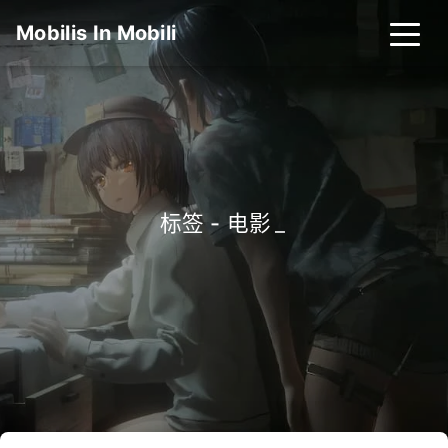
Mobilis In Mobili
首页
归档
分类
标签
关于
友链
标签 - 电影
_
搜索
关灯