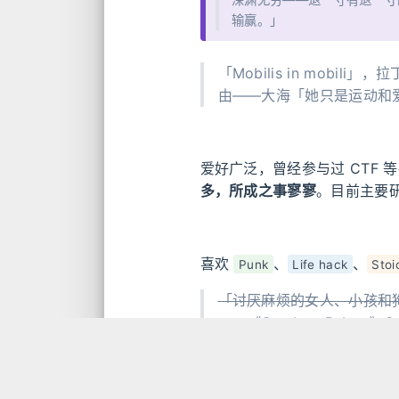
输赢。」
「Mobilis in mobi
由——大海「她只是运动和
爱好广泛，曾经参与过 CTF
多，所成之事寥寥
。目前主要
喜欢
、
、
Punk
Life hack
Stoi
「讨厌麻烦的女人、小孩和
——《Cowboy Bebop》Sp
一个时而前进，时而彷徨，时