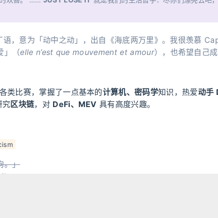
li」，拉丁语，意为「动中之动」，出自《海底两万里》。我很羡慕 Capi
爱」（
elle n’est que mouvement et amour
），也希望自己成
 等各类比赛，掌握了一点基本的
计算机、密码学
知识，热爱
动手 
研究
区块链
，对
DeFi、MEV
具有高度兴趣。
cism
狗。」
ike
而思考，时而矛盾的人。