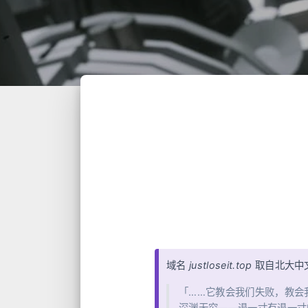
域名
justloseit.top
取自北大中
「……它教会我们失败，教会
深渊无穷——退一寸有退一寸